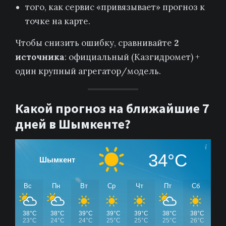
того, как сервис «привязывает» прогноз к
точке на карте.
Чтобы снизить ошибку, сравнивайте
2
источника
: официальный (Казгидромет) +
один крупный агрегатор/модель.
Какой прогноз на ближайшие 7
дней в Шымкенте?
34°C
Шымкент
Вс
Пн
Вт
Ср
Чт
Пт
Сб
38°C
38°C
39°C
39°C
39°C
38°C
38°C
23°C
24°C
24°C
25°C
25°C
25°C
26°C