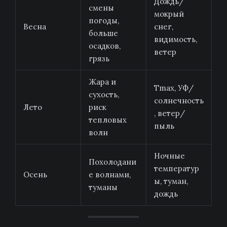
Дождь/
смены
мокрый
погоды,
Весна
снег,
больше
видимость,
осадков,
ветер
грязь
Жара и
Tmax, УФ/
сухость,
солнечность
Лето
риск
, ветер/
тепловых
пыль
волн
Ночные
Похолодани
температур
Осень
е волнами,
ы, туман,
туманы
дождь