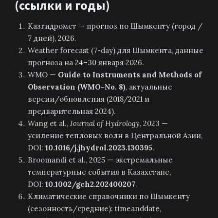
(ссылки и годы)
Казгидромет — прогноз по Шымкенту (город /
7 дней), 2026.
Weather forecast (7-day) для Шымкента, данные
прогноза на 24–30 января 2026.
WMO —
Guide to Instruments and Methods of
Observation (WMO-No. 8)
, актуальные
версии/обновления (2018/2021 и
предварительная 2024).
Wang et al.,
Journal of Hydrology
, 2023 —
усиление тепловых волн в Центральной Азии,
DOI:
10.1016/j.jhydrol.2023.130395
.
Broomandi et al., 2025 — экстремальные
температурные события в Казахстане,
DOI:
10.1002/gch2.202400207
.
Климатические справочники по Шымкенту
(сезонность/средние): timeanddate,