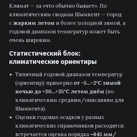
Климат — за «что обычно бывает». По
климатическим сводкам Шымкент — город
с
жарким летом
и более холодной зимой, а
годовой диапазон температур может быть
очень широким.
Статистический блок:
климатические ориентиры
Типичный годовой диапазон температур
(ориентир): примерно
от −5…−2°C зимой
ночью до +30…+35°C летом днём
(по
климатическим средним/описаниям для
Шымкента).
Оценки годовых осадков у разных
климатических справочников расходятся;
встречается оценка порядка
~645 мм/