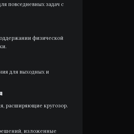
ля повседневных задач с
поддержании физической
ки.
ния для выходных и
я
я, расширяющие кругозор.
а
 решений, изложенные