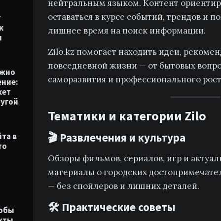
нейтральным языком. Контент ориентиров
оставаться в курсе событий, трендов и п
т
к
лишнее время на поиск информации.
и
Zilo.kz помогает находить идеи, рекоме
повседневной жизни — от бытовых вопро
ужно
саморазвития и профессионального рост
ние:
жет
ругой
Тематики и категории Zilo
🎬 Развлечения и культура
йта в
то
Обзоры фильмов, сериалов, игр и актуал
материалы о городских достопримечател
— без спойлеров и лишних деталей.
🛠 Практические советы
тобы
акты