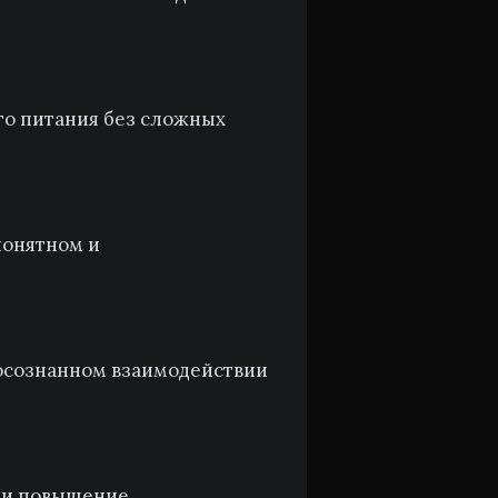
го питания без сложных
понятном и
осознанном взаимодействии
 и повышение