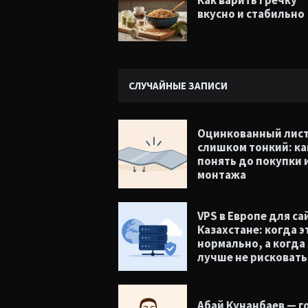
Как варить гречку
вкусно и стабильно
СЛУЧАЙНЫЕ ЗАПИСИ
Оцинкованный лис
слишком тонкий: ка
понять до покупки 
монтажа
VPS в Европе для са
Казахстане: когда э
нормально, а когда
лучше не рисковать
Абай Кунанбаев — г