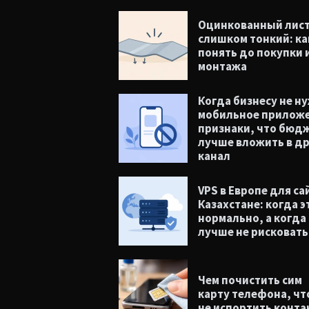
Оцинкованный лис
слишком тонкий: ка
понять до покупки 
монтажа
Когда бизнесу не н
мобильное приложе
признаки, что бюд
лучше вложить в д
канал
VPS в Европе для са
Казахстане: когда э
нормально, а когда
лучше не рисковать
Чем почистить сим
карту телефона, ч
не испортить конт