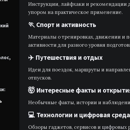
Инструкции, лайфхаки и рекомендации д
упором на практическое применение.
🏃 Спорт и активность
гкий
Материалы о тренировках, движении и 
активности для разного уровня подготов
✈️ Путешествия и отдых
олос,
Идеи для поездок, маршруты и направле
отпусков.
🤯 Интересные факты и открыти
ки:
ь
Необычные факты, истории и наблюдени
💻 Технологии и цифровая сред
Обзоры гаджетов, сервисов и цифровых