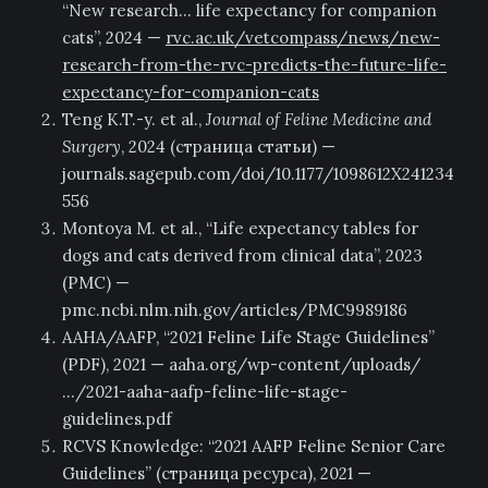
“New research… life expectancy for companion
cats”, 2024 —
rvc.ac.uk/vetcompass/news/new-
research-from-the-rvc-predicts-the-future-life-
expectancy-for-companion-cats
Teng K.T.-y. et al.,
Journal of Feline Medicine and
Surgery
, 2024 (страница статьи) —
journals.sagepub.com/doi/10.1177/1098612X241234
556
Montoya M. et al., “Life expectancy tables for
dogs and cats derived from clinical data”, 2023
(PMC) —
pmc.ncbi.nlm.nih.gov/articles/PMC9989186
AAHA/AAFP, “2021 Feline Life Stage Guidelines”
(PDF), 2021 — aaha.org/wp-content/uploads/
…/2021-aaha-aafp-feline-life-stage-
guidelines.pdf
RCVS Knowledge: “2021 AAFP Feline Senior Care
Guidelines” (страница ресурса), 2021 —