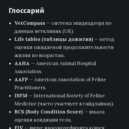
Глоссарий
VetCompass
— система эпиднадзора по
данным ветклиник (UK).
Life tables (таблицы дожития)
— метод
оценки ожидаемой продолжительности
жизни по возрастам.
AAHA
— American Animal Hospital
Association.
AAFP
— American Association of Feline
Practitioners.
ISFM
— International Society of Feline
Medicine (часто участвует в гайдлайнах).
BCS (Body Condition Score)
— шкала
оценки кондиции тела.
FIV
— вирус иммунодефицита кошек.